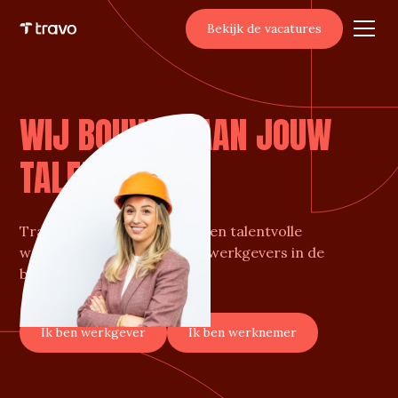
Bekijk de vacatures
WIJ BOUWEN AAN JOUW
TALENT
Travo is de missing link tussen talentvolle
werknemers en ambitieuze werkgevers in de
bouwsector.
Ik ben werkgever
Ik ben werknemer