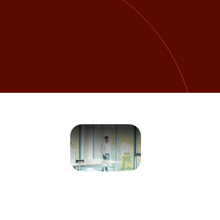
Hoe lang duurt
het sollicitatie-
Hoe krijg ik
proces?
duidelijke
feedback over
mijn sollicitatie?
Hoe ontdek ik hoe
een bedrijf echt
functioneert?