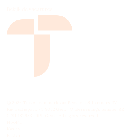
Bekijk de vacatures
© 2026 Travo · een merk van Pensaert & Partners BV
Rijvisschepark 74, 9052 Gent · Ondernemingsnummer BE
0781.481.983 · RPR Gent · All rights reserved
Hook'D
Kwery
Faktor