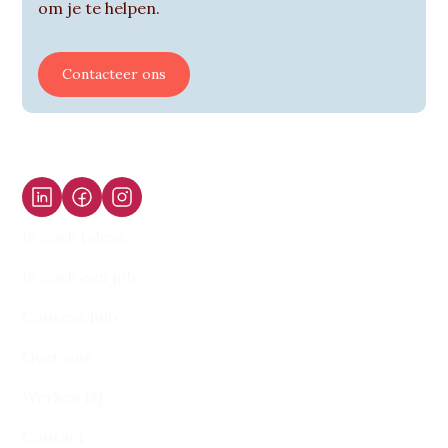
om je te helpen.
Contacteer ons
Ik zoek talent
Ik zoek een job
Content hub
Over ons
Werken bij
Contact