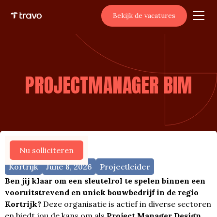
Bekijk de vacatures
PROJECTMANAGER BIM
Meer vacatures
Nu solliciteren
Kortrijk
June 8, 2026
Projectleider
Ben jij klaar om een sleutelrol te spelen binnen een
vooruitstrevend en uniek bouwbedrijf in de regio
Kortrijk?
Deze organisatie is actief in diverse sectoren
en biedt jou de kans om als
Project Manager Design