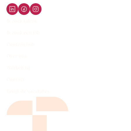
Ik zoek talent
Ik zoek een job
Content hub
Over ons
Werken bij
Contact
Bekijk de vacatures