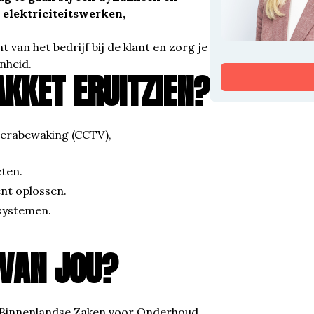
e elektriciteitswerken,
ht van het bedrijf bij de klant en zorg je
nheid.
KKET ERUITZIEN?
merabewaking (CCTV),
cten.
ënt oplossen.
 systemen.
VAN JOU?
an Binnenlandse Zaken voor Onderhoud