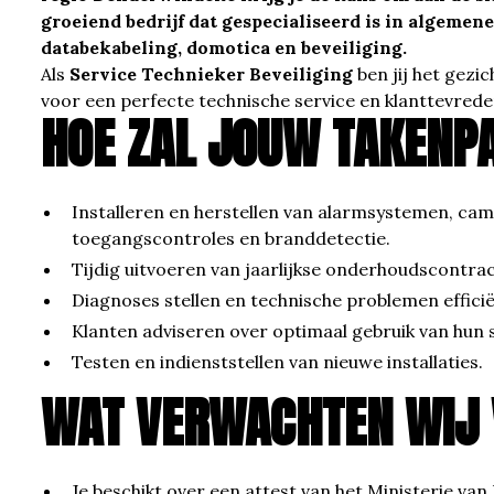
groeiend bedrijf dat gespecialiseerd is in algemen
databekabeling, domotica en beveiliging.
Als
Service Technieker Beveiliging
ben jij het gezic
voor een perfecte technische service en klanttevrede
HOE ZAL JOUW TAKENPA
Installeren en herstellen van alarmsystemen, ca
toegangscontroles en branddetectie.
Tijdig uitvoeren van jaarlijkse onderhoudscontra
Diagnoses stellen en technische problemen effici
Klanten adviseren over optimaal gebruik van hun
Testen en indienststellen van nieuwe installaties.
WAT VERWACHTEN WIJ 
Je beschikt over een attest van het Ministerie v