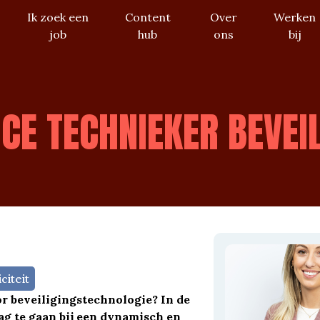
Ik zoek een
Content
Over
Werken
job
hub
ons
bij
CE TECHNIEKER BEVEI
citeit
or beveiligingstechnologie? In de
ag te gaan bij een dynamisch en