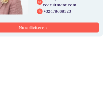
recruitment.com
+32479669323
Nu solliciteren