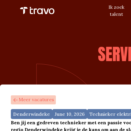
Ik zoek
talent
SERVI
Meer vacatures
Denderwindeke
June 10, 2026
Technieker elektri
Ben jij een gedreven technieker met een passie vo
regio Denderwindeke krijg je de kans om aan de sl