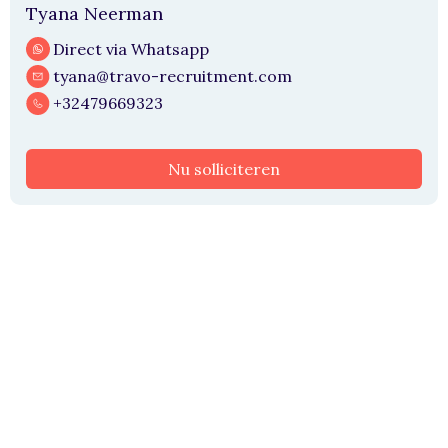
Tyana Neerman
Direct via Whatsapp
tyana@travo-recruitment.com
+32479669323
Nu solliciteren