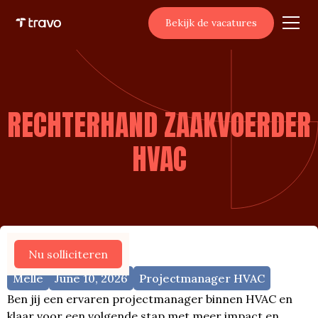
Bekijk de vacatures
RECHTERHAND ZAAKVOERDER
HVAC
Meer vacatures
Nu solliciteren
Melle
June 10, 2026
Projectmanager HVAC
Ben jij een ervaren projectmanager binnen HVAC en
klaar voor een volgende stap met meer impact en