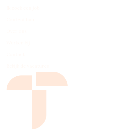
Ik zoek een job
Content hub
Over ons
Werken bij
Contact
Bekijk de vacatures