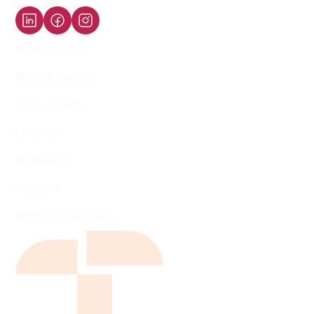
Ik zoek talent
Ik zoek een job
Content hub
Over ons
Werken bij
Contact
Bekijk de vacatures