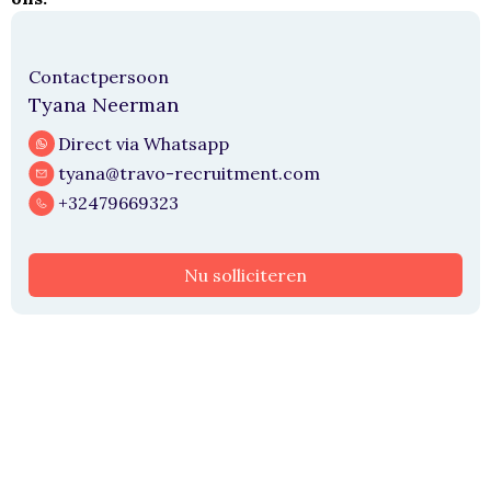
Contactpersoon
Tyana Neerman
Direct via Whatsapp
tyana@travo-recruitment.com
+32479669323
Nu solliciteren