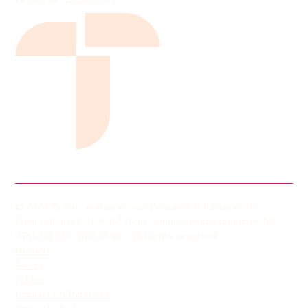
© 2026 Travo · een merk van Pensaert & Partners BV
Rijvisschepark 74, 9052 Gent · Ondernemingsnummer BE
0781.481.983 · RPR Gent · All rights reserved
Hook'D
Kwery
Faktor
Pensaert & Partners