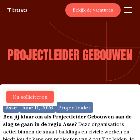
Bekijk de vacatures
PROJECTLEIDER GEBOUWEN
Meer vacatures
Nu solliciteren
Asse
June 11, 2026
Projectleider
Ben jij klaar om als Projectleider Gebouwen aan de
slag te gaan in de regio Asse?
Deze organisatie is
actief binnen de smart buildings en civiele werken en
biedt jou de kans om projecten van A tot Z te leiden. Je