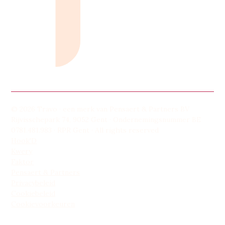
© 2026 Travo · een merk van Pensaert & Partners BV
Rijvisschepark 74, 9052 Gent · Ondernemingsnummer BE
0781.481.983 · RPR Gent · All rights reserved
Hook'D
Kwery
Faktor
Pensaert & Partners
Privacybeleid
Cookiebeleid
Cookievoorkeuren