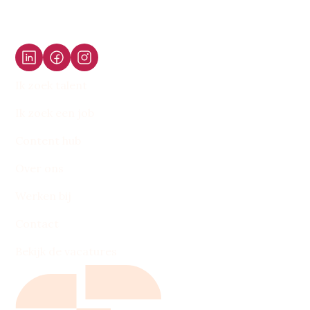
Ik zoek talent
Ik zoek een job
Content hub
Over ons
Werken bij
Contact
Bekijk de vacatures