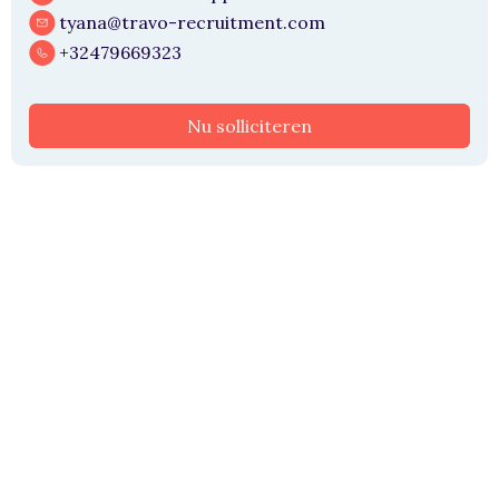
tyana@travo-recruitment.com
+32479669323
Nu solliciteren