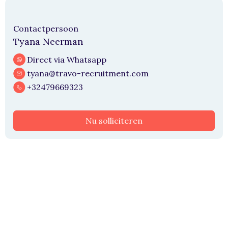
Contactpersoon
Tyana Neerman
Direct via Whatsapp
tyana@travo-recruitment.com
+32479669323
Nu solliciteren