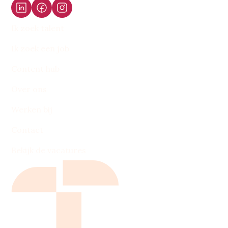
Ik zoek talent
Ik zoek een job
Content hub
Over ons
Werken bij
Contact
Bekijk de vacatures