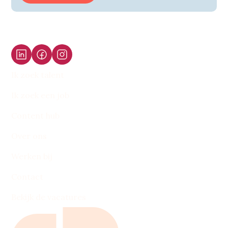
Ik zoek talent
Ik zoek een job
Content hub
Over ons
Werken bij
Contact
Bekijk de vacatures