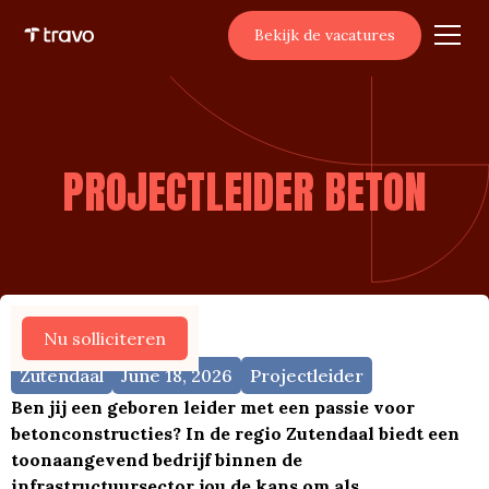
Bekijk de vacatures
PROJECTLEIDER BETON
Meer vacatures
Nu solliciteren
Zutendaal
June 18, 2026
Projectleider
Ben jij een geboren leider met een passie voor
betonconstructies? In de regio Zutendaal biedt een
toonaangevend bedrijf binnen de
infrastructuursector jou de kans om als