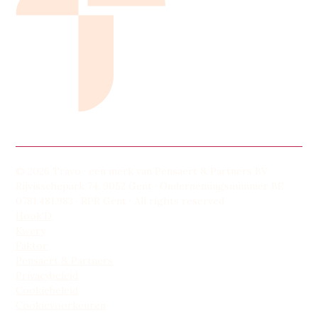
© 2026 Travo · een merk van Pensaert & Partners BV
Rijvisschepark 74, 9052 Gent · Ondernemingsnummer BE
0781.481.983 · RPR Gent · All rights reserved
Hook'D
Kwery
Faktor
Pensaert & Partners
Privacybeleid
Cookiebeleid
Cookievoorkeuren