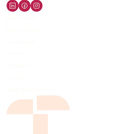
Ik zoek talent
Ik zoek een job
Content hub
Over ons
Werken bij
Contact
Bekijk de vacatures