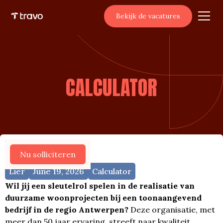
Bekijk de vacatures
CALCULATOR
Meer vacatures
Nu solliciteren
Lier
June 19, 2026
Calculator
Wil jij een sleutelrol spelen in de realisatie van
duurzame woonprojecten bij een toonaangevend
bedrijf in de regio Antwerpen?
Deze organisatie, met
meer dan 50 jaar ervaring, streeft naar kwaliteit,