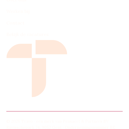
Werken bij
Contact
Bekijk de vacatures
© 2026 Travo · een merk van Pensaert & Partners BV
Rijvisschepark 74, 9052 Gent · Ondernemingsnummer BE