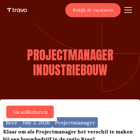
Bekijk de vacatures
PROJECTMANAGER
INDUSTRIEBOUW
Meer vacatures
Nu solliciteren
Bree
July 3, 2026
Projectmanager
Klaar om als Projectmanager het verschil te maken
bij een bouwbedrijf in de regio Bree?