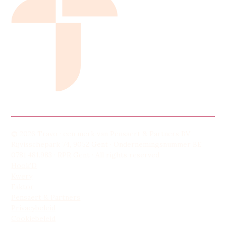
© 2026 Travo · een merk van Pensaert & Partners BV
Rijvisschepark 74, 9052 Gent · Ondernemingsnummer BE
0781.481.983 · RPR Gent · All rights reserved
Hook'D
Kwery
Faktor
Pensaert & Partners
Privacybeleid
Cookiebeleid