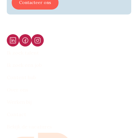
Contacteer ons
Ik zoek talent
Ik zoek een job
Content hub
Over ons
Werken bij
Contact
Bekijk de vacatures